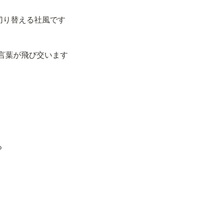
切り替える社風です
の言葉が飛び交います
る