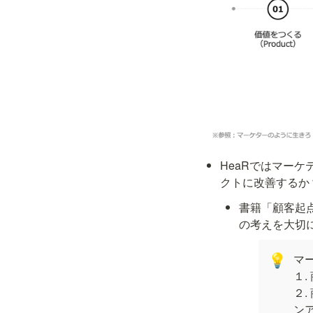
HeaRではマー
クトに改善するか
書籍「顧客起
の考えを大切
マ
💡
１
２
ンア