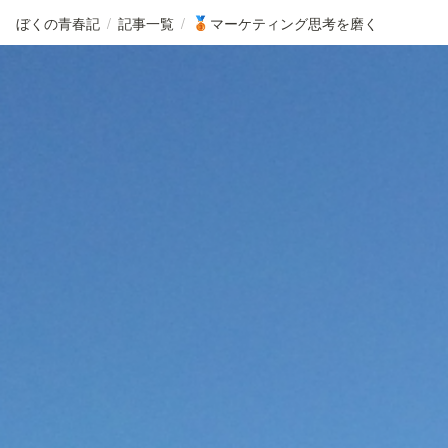
ぼくの青春記
/
記事一覧
/
マーケティング思考を磨く
🥉