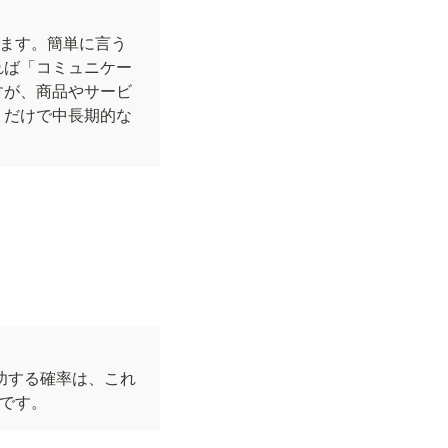
ります。簡単に言う
れば「コミュニケー
すが、商品やサービ
」だけで中長期的な
功する確率は、これ
状です。