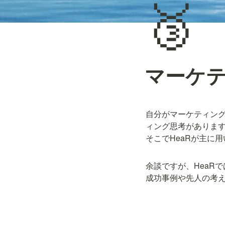
🥉
マーケ
自分がマーケティン
ィング思考があります
そこでHeaRが主に
余談ですが、HeaR
成功事例や先人の考