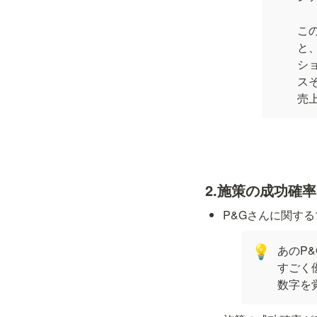
こ
と
シ
ス
売
2.施策の成功確率
P&Gさんに関す
あのP
💡
すごく
数字を